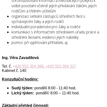
shromažďování informací a metodických pokynů k
volbě povolání včetně jejich předávání žákům, jejich
rodičům a třídním učitelům
organizaci setkání zástupců středních škol s
vycházejícími žáky a jejich rodiči
individuální poradenství pro žáky a rodiče
komunikaci s informačním střediskem úřadu práce a
středními školami, evidenci jejich nabídky
pomoc při vyplňování přihlášek, aj.
Ing. Věra Zavadilová
Tel. č.
+420 552 304 388
,
+420 552 304 327
Kabinet č. 140
Konzultační hodiny:
Sudý týden:
pondělí 8:00 - 11:40 hod.
Lichý týden:
pondělí: 8:00 – 11:40 hod.
Základní přehled činnosti: