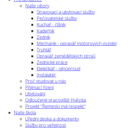
Naše obory
Stravovací a ubytovací služby
Pečovatelské služby
Kuchař - číšník
Kadeřník
Zedník
Mechanik - opravář motorových vozidel
Truhlář
Opravář zemědělských strojů
Zednické práce
Elektrikář - silnoproud
Instalatér
Proč studovat u nás
Přijímací řízení
Ubytování
Odloučené pracoviště Hvězda
Projekt "Řemeslo má respekt"
Naše škola
Úřední deska a dokumenty
Služby pro veřejnost