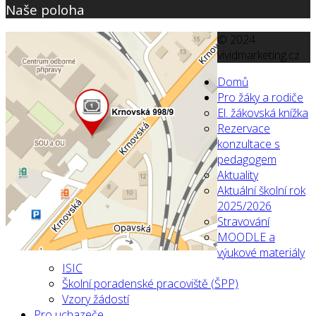
Naše poloha
© 2024
vividmarketing.cz
Domů
Pro žáky a rodiče
El. žákovská knížka
Rezervace
konzultace s
pedagogem
Aktuality
Aktuální školní rok
2025/2026
Stravování
MOODLE a
výukové materiály
ISIC
Školní poradenské pracoviště (ŠPP)
Vzory žádostí
Pro uchazeče