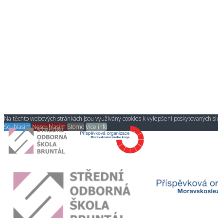
Na těchto webových stránkách jsou využívány cookies k vylepšení poskytovaných slu
Souhlasím
Nesouhlasím
Storno
Více info