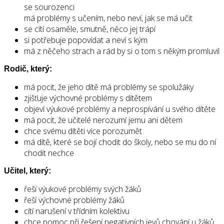
se sourozenci
má problémy s učením, nebo neví, jak se má učit
se cítí osaměle, smutně, něco jej trápí
si potřebuje popovídat a neví s kým
má z něčeho strach a rád by si o tom s někým promluvil
Rodič, který:
má pocit, že jeho dítě má problémy se spolužáky
zjišťuje výchovné problémy s dítětem
objeví výukové problémy a neprospívání u svého dítěte
má pocit, že učitelé nerozumí jemu ani dětem
chce svému dítěti více porozumět
má dítě, které se bojí chodit do školy, nebo se mu do ní
chodit nechce
Učitel, který:
řeší výukové problémy svých žáků
řeší výchovné problémy žáků
cítí narušení v třídním kolektivu
chce pomoc při řešení negativních jevů chování u žáků