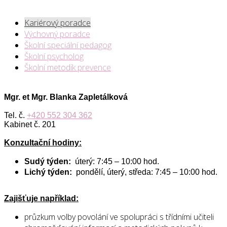
Kariérový poradce
Výchovný poradce
Školní speciální pedagog
Školní psycholog
Školní metodik prevence
Mgr. et Mgr. Blanka Zapletálková
Tel. č.
+420 552 304 362
Kabinet č. 201
Konzultační hodiny:
Sudý týden:
úterý: 7:45 – 10:00 hod.
Lichý týden:
pondělí, úterý, středa: 7:45 – 10:00 hod.
Zajišťuje například:
průzkum volby povolání ve spolupráci s třídními učiteli