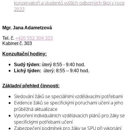
konzervatoří a studentů vyšších odborných škol v roce
2022
Mgr. Jana Adametzová
Tel. č.
+420 552 304 323
Kabinet č. 303
Konzultační hodiny:
Sudý týden:
úterý 8:55 - 9:40 hod.
Lichý týden:
úterý: 8:55 – 9:40 hod.
Základní přehled činnosti:
Sledování žáků se speciálními vzdělávacími potřebami
Evidence žáků se specifickými poruchami učení a jeho
průběžná aktualizace
Vytvoření individuálních vzdělávacích plánů pro žáky se
specifickými potřebami učení
Zabezpečení podmínek pro žáky se SPU při vykonání