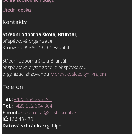
Ochrana osobních údajů
Úřední deska
Kontakty
Střední odborná škola, Bruntál
,
příspěvková organizace
Krnovská 998/9, 792 01 Bruntál
Střední odborná škola Bruntál,
příspěvková organizace je příspěvkovou
organizací zřizovanou
Moravskoslezským krajem
Telefon
Tel.:
+420 554 295 241
Tel.:
+420 552 304 304
E-mail.:
sosbruntal@sosbruntal.cz
IČ:
136 43 479
Datová schránka:
rgsfdpq