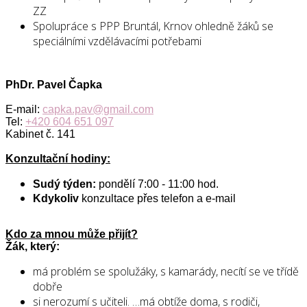
ZZ
Spolupráce s PPP Bruntál, Krnov ohledně žáků se
speciálními vzdělávacími potřebami
PhDr. Pavel Čapka
E-mail:
capka.pav@gmail.com
Tel:
+420 604 651 097
Kabinet č. 141
Konzultační hodiny:
Sudý týden:
pondělí 7:00 - 11:00 hod.
Kdykoliv
konzultace přes telefon a e-mail
Kdo za mnou může přijít?
Žák, který:
má problém se spolužáky, s kamarády, necítí se ve třídě
dobře
si nerozumí s učiteli. …má obtíže doma, s rodiči,