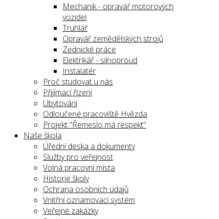
Mechanik - opravář motorových
vozidel
Truhlář
Opravář zemědělských strojů
Zednické práce
Elektrikář - silnoproud
Instalatér
Proč studovat u nás
Přijímací řízení
Ubytování
Odloučené pracoviště Hvězda
Projekt "Řemeslo má respekt"
Naše škola
Úřední deska a dokumenty
Služby pro veřejnost
Volná pracovní místa
Historie školy
Ochrana osobních údajů
Vnitřní oznamovací systém
Veřejné zakázky