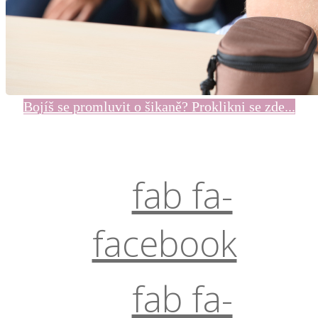
Bojíš se promluvit o šikaně? Proklikni se zde...
fab fa-
facebook
fab fa-