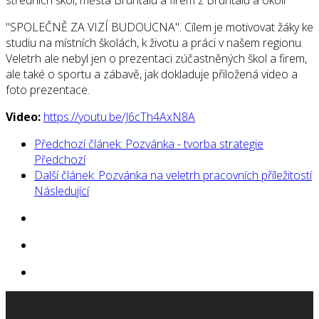
středních škol, města Bruntálu a firem z Bruntálu a okolí
"SPOLEČNĚ ZA VIZÍ BUDOUCNA". Cílem je motivovat žáky ke
studiu na místních školách, k životu a práci v našem regionu.
Veletrh ale nebyl jen o prezentaci zúčastněných škol a firem,
ale také o sportu a zábavě, jak dokladuje přiložená video a
foto prezentace.
Video:
https://youtu.be/J6cTh4AxN8A
Předchozí článek: Pozvánka - tvorba strategie
Předchozí
Další článek: Pozvánka na veletrh pracovních příležitostí
Následující