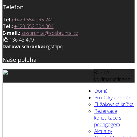
Telefon
Tel.:
+420 554 295 241
Tel.:
+420 552 304 304
E-mail.:
sosbruntal@sosbruntal.cz
IČ:
136 43 479
Datová schránka:
rgsfdpq
Naše poloha
© 2024
vividmarketing.cz
Domů
Pro žáky a rodiče
El. žákovská knížka
Rezervace
konzultace s
pedagogem
Aktuality