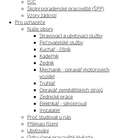
ISIC
Školní poradenské pracoviště (ŠPP)
Vzory žádostí
Pro uchazeče
Naše obory
Stravovací a ubytovací služby
Pečovatelské služby
Kuchař - číšník
Kadeřník
Zedník
Mechanik - opravář motorových
vozidel
Truhlář
Opravář zemědělských strojů
Zednické práce
Elektrikář - silnoproud
Instalatér
Proč studovat u nás
Přijímací řízení
Ubytování
Odloučené pracoviště Hvězda