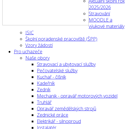
Aktuální školní rok
2025/2026
Stravování
MOODLE a
výukové materiály
ISIC
Školní poradenské pracoviště (ŠPP)
Vzory žádostí
Pro uchazeče
Naše obory
Stravovací a ubytovací služby
Pečovatelské služby
Kuchař - číšník
Kadeřník
Zedník
Mechanik - opravář motorových vozidel
Truhlář
Opravář zemědělských strojů
Zednické práce
Elektrikář - silnoproud
Instalatér