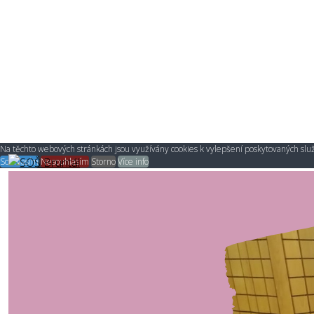
Na těchto webových stránkách jsou využívány cookies k vylepšení poskytovaných služ
Souhlasím
Nesouhlasím
Storno
Více info