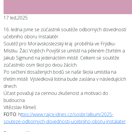
17
led,2025
16. ledna jsme se zúčastnili soutěže odborných dovedností
učebního oboru Instalatér.
Soutěž pro Moravskoslezský kraj proběhla ve Frýdku-
Místku. Žáci Vojtěch Povýšil se umístil na pěkném čtvrtém a
Jakub Sigmund na jedenáctém místě. Celkem se soutěže
zúčastnilo osm škol po dvou žácích.
Po sečtení dosažených bodů se naše škola umístila na
třetím místě. Výsledková listina bude zaslána v následujících
dnech.
Účast považuji za cennou zkušenost a motivaci do
budoucna.
Vítězslav Klimeš
FOTO
: h
ttps://www.rajce.idnes.cz/sosbr/album/2025-
souteze-odbornych-dovednosti-ucebniho-oboru-instalater