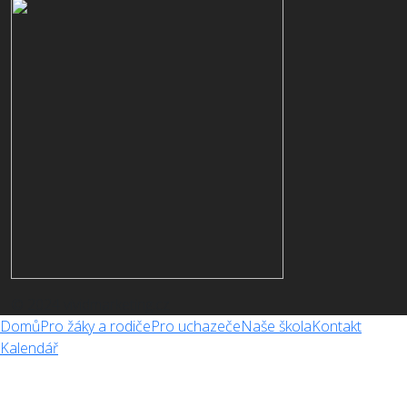
© 2024 vividmarketing.cz
Domů
Pro žáky a rodiče
Pro uchazeče
Naše škola
Kontakt
Kalendář