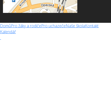
© 2024 vividmarketing.cz
Domů
Pro žáky a rodiče
Pro uchazeče
Naše škola
Kontakt
Kalendář