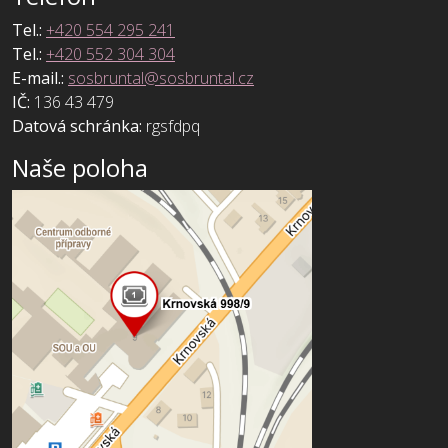
Tel.:
+420 554 295 241
Tel.:
+420 552 304 304
E-mail.:
sosbruntal@sosbruntal.cz
IČ:
136 43 479
Datová schránka:
rgsfdpq
Naše poloha