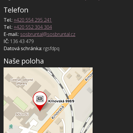
Telefon
Tel.:
+420 554 295 241
Tel.:
+420 552 304 304
E-mail.:
sosbruntal@sosbruntal.cz
IČ:
136 43 479
Datová schránka:
rgsfdpq
Naše poloha