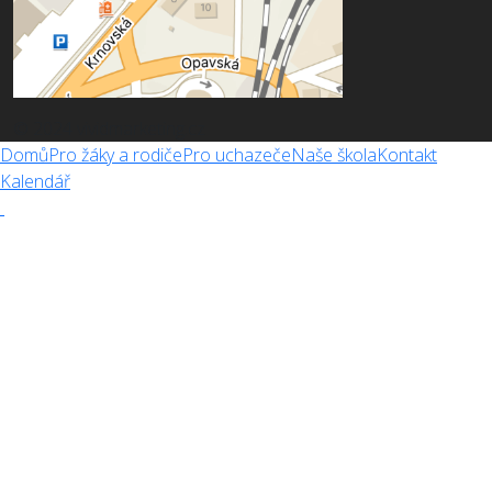
© 2024 vividmarketing.cz
Domů
Pro žáky a rodiče
Pro uchazeče
Naše škola
Kontakt
Kalendář