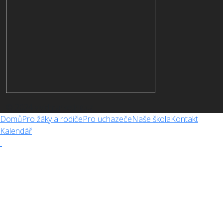
© 2024 vividmarketing.cz
Domů
Pro žáky a rodiče
Pro uchazeče
Naše škola
Kontakt
Kalendář