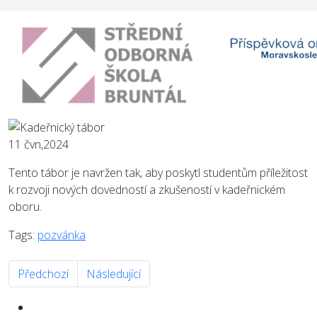
11
čvn,2024
Tento tábor je navržen tak, aby poskytl studentům příležitost
k rozvoji nových dovedností a zkušeností v kadeřnickém
oboru.
Tags:
pozvánka
Předchozí článek: Závěrečné zkoušky září 2024
Další článek: EXKURZE PEČOVATELEK V SO
Předchozí
Následující