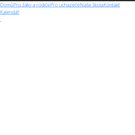
Domů
Pro žáky a rodiče
Pro uchazeče
Naše škola
Kontakt
Kalendář