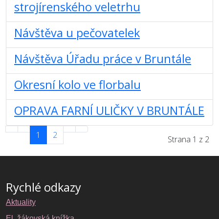
strojírenského veletrhu
Návštěva u pečovatelek
Návštěva Úřadu práce v Bruntále
Okresní kolo ve florbalu
OPRAVA FARNÍ ULIČKY V BRUNTÁLE
1
2
Strana 1 z 2
Rychlé odkazy
Aktuality
El. žákovská knížka